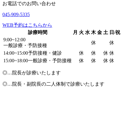
お電話でのお問い合わせ
045-909-5335
WEB予約はこちらから
診療時間
月
火
水
木
金
土
日/祝
9:00~12:00
休
休
一般診療・予防接種
14:00~15:00
予防接種・健診
休
休
休
休
15:00~18:00
一般診療・予防接種
休
休
休
休
◎
…院長が診療いたします
◎
…院長・副院長の二人体制で診療いたします