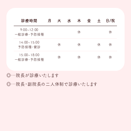
診療時間
月
火
水
木
金
土
日/祝
9:00~12:00
休
休
一般診療・予防接種
14:00~15:00
休
休
休
休
予防接種・健診
15:00~18:00
休
休
休
休
一般診療・予防接種
◎
…院長が診療いたします
◎
…院長・副院長の二人体制で診療いたします